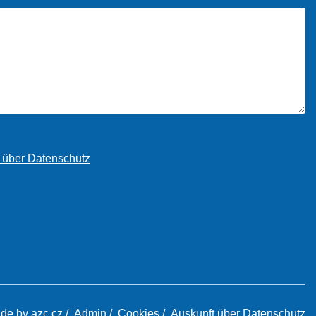
 über Datenschutz
de by azc.cz
/
Admin
/
Cookies
/
Auskunft über Datenschutz