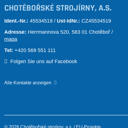
CHOTĚBOŘSKÉ STROJÍRNY, A.S.
Ident.-Nr.:
45534519 /
Ust-IdNr.:
CZ45534519
Adresse:
Herrmannova 520, 583 01 Chotěboř /
mapa
Tel:
+420 569 551 111
Folgen Sie uns auf Facebook
Alle Kontakte anzeigen
© 2026 Chotěbořské strojírny, a.s. /
EU-Projekte